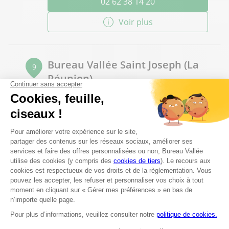
02 62 38 14 20
Voir plus
Bureau Vallée Saint Joseph (La
9
Réunion)
48.31 km
54 rue Raphaël Babet
97480 Saint Joseph (La Réunion)
Fermé actuellement
02 62 93 11 62
Voir plus
Les questions les plus fréquentes
Proposez-vous un service d'impression à La