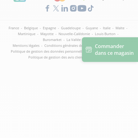
France
-
Belgique
-
Espagne
-
Guadeloupe
-
Guyane
-
Italie
-
Malte
-
Martinique
-
Mayotte
-
Nouvelle-Calédonie
-
Louis Burton
-
Buromarket
-
La Vallée des pros
Commander
Mentions légales
-
Conditions générales de vente et de réservation
-
Politique de gestion des données personnelles
-
Politique de cookies
-
dans ce magasin
Politique de gestion des avis clients
-
Droits RGPD