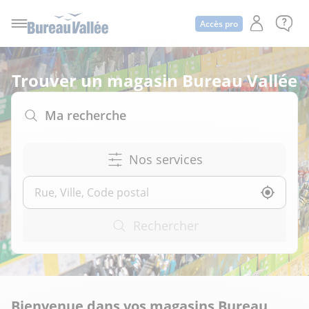
Accès pro
Trouver un magasin Bureau Vallée
Ma recherche
Nos services
Utilise
Rechercher
Bienvenue dans vos magasins Bureau